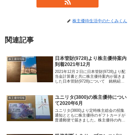
株主優待生活中のたくみくん
関連記事
日本管財(9728)より株主優待案内
株主優待情報
到着2021年12月
2021年12月２日に日本管財(9728)より配
当金計算書と共に株主優待案内が届きま
した日本管財(9728)について 銘柄紹介
まず銘柄について簡単にご紹介いたしま
す。日本管財(9728) は、ビルや住宅の清
掃、警備を中心にした総合管理会社と...
ユニリタ(3800)の株主優待につい
株主優待情報
て2020年6月
ユニリタ(3800)より定時株主総会の招集
通知とともに株主優待のギフトカードが
普通郵便で届きました。株主優待の内容
は、例年通りで100株以上でJCBギフトカ
ード2000円分をいただけます。500株以
上からJCBギフトカードが4000円分で