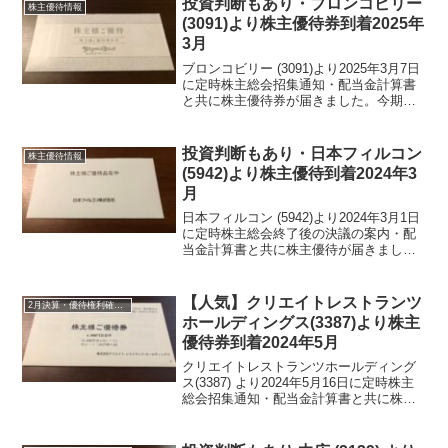
投資判断もあり・ブロンコビリー
株主優待情報
す...
(3091)より株主優待券到着2025年
3月
ブロンコビリー (3091)より2025年3月7日
に定時株主総会招集通知・配当金計算書
と共に株主優待券が届きました。今期期
末配当金は、12円でした。招集通知共に
届いたわけですが、議決権を行使すると
お食事券(1000円分)が頂けます。ブロン
投資判断もあり・日本フィルコン
株主優待情報
コ...
(5942)より株主優待到着2024年3
月
日本フィルコン (5942)より2024年3月1日
に定時株主総会終了後の決議の案内・配
当金計算書と共に株主優待が届きまし
た。日本フィルコン (5942)について 銘
柄紹介まず銘柄について簡単にご紹介い
たします。日本フィルコン (5942)は...
【人気】クリエイトレストランツ
2月決算・優待権利確定銘柄
ホールディングス(3387)より株主
優待券到着2024年5月
クリエイトレストランツホールディング
ス(3387) より2024年5月16日に定時株主
総会招集通知・配当金計算書と共に株主
優待券が届きました。クリエイトレスト
ランツホールディングス(3387)につい
て 銘柄紹介まず銘柄について簡単にご