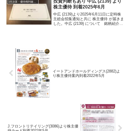
投資判断もあり 中広 (2139) より
3月決算・優待権利確定銘柄
紹介い...
株主優待 到着2025年6月
中広 (2139)より2025年6月11日に定時株
主総会招集通知と共に 株主優待 が届きま
した。中広 (2139) について 銘柄紹介ま
ず銘柄について簡単にご紹介いたしま
す。中広 (2139) は、岐阜・名古屋を中心
とした会社で、各戸配布、...
イートアンドホールディングス(2882)よ
り株主優待案内到着2022年5月
J.フロントリテイリング(3086)より株主優
待カード到着2022年5月