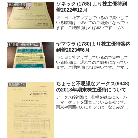
ついて 銘柄紹介まず銘柄について簡単
ソネック (1768) より株主優待到
株主優待情報
にご...
着2022年12月
※１日１社アップしているので集中して
いる時期は、遅れてのご紹介になってい
ます。ご理解頂ければ幸いです。ソネッ
ク (1768) より2022年12月22日に株主優待
が届きました。ソネック (1768) につい
て 銘柄紹介まず銘柄について簡単に...
ヤマウラ (1780)より株主優待案内
3月決算・優待権利確定銘柄
到着2023年6月
※１日１社アップしているので集中して
いる時期は、遅れてのご紹介になってい
ます。ご理解頂ければ幸いです。ヤマウ
ラ (1780)より2023年6月27日に配当金計
算書と共に株主優待案内が届きました。
ヤマウラ (1780)について 銘柄紹介まず
ちょっと不思議なアークス(9948)
株主優待情報
銘...
の2018年期末株主優待について
アークス(9948)は、札幌を拠点にスーパ
ーマーケットを運営している会社です。
関東や関西の方にとっては、なじみがな
いお店ですね。経営状態について、悪い
ことは、ありませんが成長は、していま
せん。北海道や東北地域で地元に愛され
るスーパーという感...