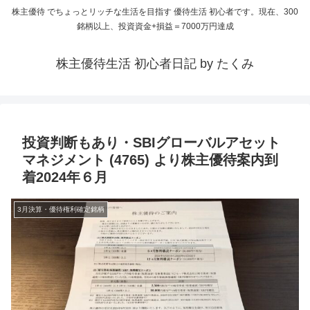
株主優待 でちょっとリッチな生活を目指す 優待生活 初心者です。現在、300
銘柄以上、投資資金+損益＝7000万円達成
株主優待生活 初心者日記 by たくみ
投資判断もあり・SBIグローバルアセット
マネジメント (4765) より株主優待案内到
着2024年６月
3月決算・優待権利確定銘柄