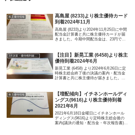
高島屋 (8233)より株主優待カード
株主優待情報
到着2024年11月
高島屋 (8233)より2024年11月25日に中間
配当金計算書と共に株主優待カードが届
きました。今期中間配当金は、23円でし
た。分割前の配当金です。高島屋 (8233)
について 銘柄紹介まず銘柄について簡
単にご紹介いたします。高島屋 (...
【注目】新晃工業 (6458)より株主
3月決算・優待権利確定銘柄
優待到着2024年6月
新晃工業 (6458) より2024年6月26日に定
時株主総会終了後の決議の案内・配当金
計算書と共に株主優待が届きました。今
期期末配当金は７０円でした。年間配当
金は、105円です。新晃工業 (6458) につ
いて 銘柄紹介まず銘柄について簡...
【増配傾向】イチネンホールディ
株主優待情報
ングス(9616)より株主優待到着
2021年6月
2021年6月18日金曜日にイチネンホール
ディングス(9616)より定時株主総会後の
案内(議決の通知・配当金・年次報告書)と
共に株主優待のクオカードが届きまし
た。イチネンホールディングス(9616)に