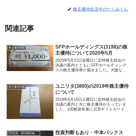
株主優待生活中のたくみくん
関連記事
SFPホールディングス(3198)の株
株主優待情報
主優待について2020年5月
2020年5月22日金曜日に定時株主総会の
決議の案内とともにSFPホールディング
スの株主優待券が届きました。大阪なの
で郵便も東京より届くのに時間がかかり
ます。株主優待は、SFPホールディング
スの飲食店で利用できる優待券で1000円
ユニリタ(3800)の2019年株主優待
株主優待情報
券が4枚の...
について
2019年6月15日土曜日に定時株主総会の
決議の案内と共に株主優待が入っていま
した。100株保有者にJCBギフトカード
2000円分が頂けます。以前、100株保有
していて株式分割が行われて200株となり
ましたが株主優待は、500株以上で400...
投資判断もあり・中本パックス
2月決算・優待権利確定銘柄