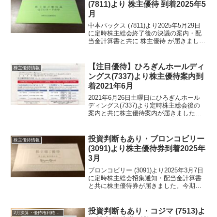
(7811)より 株主優待 到着2025年5
月
中本パックス (7811)より2025年5月29日
に定時株主総会終了後の決議の案内・配
当金計算書と共に 株主優待 が届きまし
た。今期期末配当は、34円でした。緩や
かに増配されています。中本パックス
(7811)について 銘柄紹介まず銘柄につ...
【注目優待】ひろぎんホールディ
株主優待情報
ングス(7337)より株主優待案内到
着2021年6月
2021年6月26日土曜日にひろぎんホール
ディングス(7337)より定時株主総会後の
案内と共に株主優待案内が届きました。
ひろぎんホールディングス(7337)につい
て 銘柄紹介まず銘柄について簡単にご
紹介いたします。ひろぎんホールディン
投資判断もあり・ブロンコビリー
株主優待情報
グス(...
(3091)より株主優待券到着2025年
3月
ブロンコビリー (3091)より2025年3月7日
に定時株主総会招集通知・配当金計算書
と共に株主優待券が届きました。今期期
末配当金は、12円でした。招集通知共に
届いたわけですが、議決権を行使すると
お食事券(1000円分)が頂けます。ブロン
投資判断もあり・コジマ (7513)よ
2月決算・優待権利確定銘柄
コ...