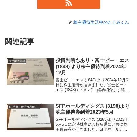
株主優待生活中のたくみくん
関連記事
投資判断もあり・富士ピー・エス
株主優待情報
(1848) より株主優待到着2024年
12月
富士ピー・エス (1848) より2024年12月6
日に株主優待が届きました。富士ピー・
エス (1848) について 銘柄紹介まず銘柄
について簡単にご紹介いたします。富士
ピー・エス (1848) は、ＰＣ工法大手で橋
梁など土木工事が主力の企...
SFPホールディングス (3198)より
2月決算・優待権利確定銘柄
株主優待券到着2023年5月
SFPホールディングス (3198)より2023年
5月5日に定時株主総会招集通知と共に株
主優待券が届きました。SFPホールディ
ングス (3198)について 銘柄紹介まず銘