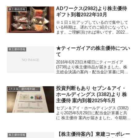
柄について簡単にご紹介いたします。
SFPホールディングス(3198) ...
ADワークス(2982)より株主優待
株主優待情報
ギフト到着2022年10月
※１日１社アップしているので集中して
いる時期は、遅れてのご紹介になってい
ます。ご理解頂ければ幸いです。2022年
10月5日にADワークス(2982)よりゆうパ
ックにて株主優待ギフトが届きました。
ADワークス(2982)について 銘柄紹介ま
★ティーガイアの株主優待につい
株主優待情報
ず...
て
2016年6月23日木曜日にティーガイア
(3738)より株主優待品が届きました。株
主総会決議の案内・配当金計算書に同封
されています。ティーガイアが運営する
Smart Laboというスマホ向けアクセサリ
ー専門ショップにて利用できる３０００
投資判断もあり セブン＆アイ・
2月決算・優待権利確定銘柄
円分...
ホールディングス (3382)より 株
主優待 案内到着2025年5月
セブン＆アイ・ホールディングス (3382)
より2025年5月29日に配当金計算書と共
に 株主優待 案内が届きました。今期期末
配当金は、20円でした。セブン＆アイ・
ホールディングス (3382)について 銘柄
紹介まず銘柄について簡単にご紹...
【株主優待案内】東建コーポレー
株主優待情報