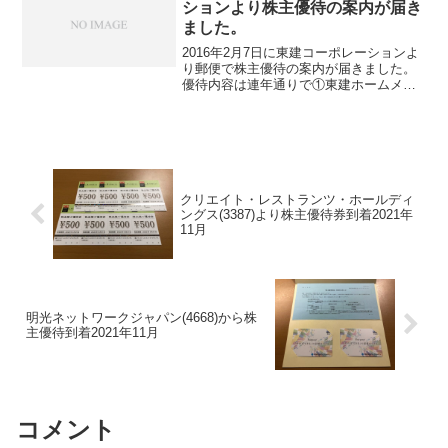
ションより株主優待の案内が届き
ました。
2016年2月7日に東建コーポレーションよ
り郵便で株主優待の案内が届きました。
優待内容は連年通りで①東建ホームメイ
トカップ(プロゴルフ)特別ご招待券②ホテ
ル多度温泉ご宿泊３０パーセント割引(１
枚でお一人様限り)③ハートマークショッ
プ３０００...
クリエイト・レストランツ・ホールディ
ングス(3387)より株主優待券到着2021年
11月
明光ネットワークジャパン(4668)から株
主優待到着2021年11月
コメント