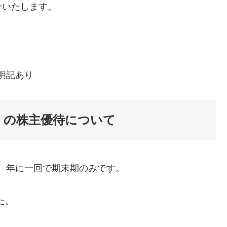
介いたします。
明記あり
3) の株主優待について
待は、年に一回で期末期のみです。
た。